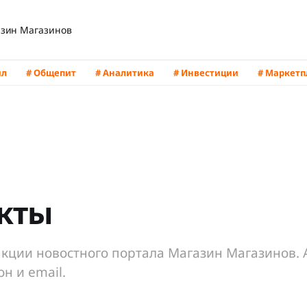
зин Магазинов
йл
# Общепит
# Аналитика
# Инвестиции
# Маркет
кты
кции новостного портала Магазин Магазинов. 
н и email.