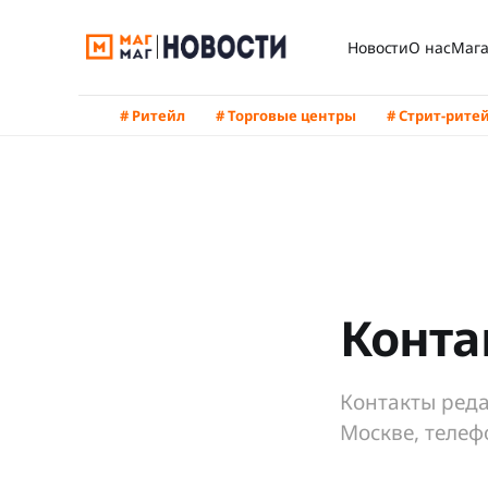
Новости
О нас
Мага
# Ритейл
# Торговые центры
# Стрит-рите
Конта
Контакты реда
Москве, телефо