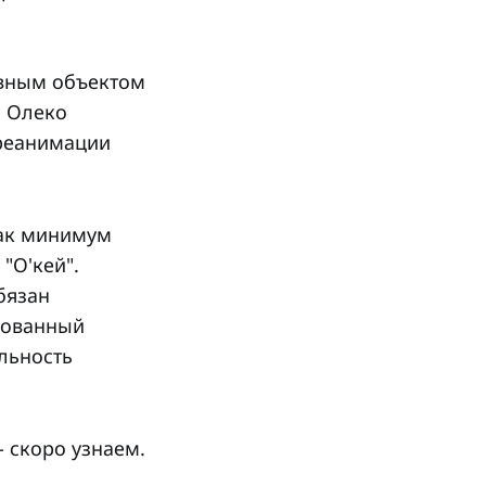
ивным объектом
, Олеко
 реанимации
как минимум
"О'кей".
бязан
ебованный
льность
 скоро узнаем.