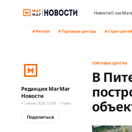
Новости
О нас
Мага
# Ритейл
# Торговые центры
# Стрит-рите
ТОРГОВЫЕ ЦЕНТРЫ
В Пит
постр
Редакция МагМаг
Новости
объек
11 июня 2026, 13:49
1 мин
Поделиться