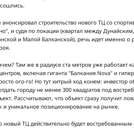
 сошлись.
е анонсировал строительство нового ТЦ со спорт
но", и судя по локации (квартал между Дунайским
анской и Малой Балканской), речь идет именно о
роя.
ачем? Там же в радиусе ста метров уже работает 
центров, включая гиганта "Балкания Nova" и гипер 
осто ого-го! Но тут хитрый ход конем: инвестор о
отдать городу не менее 300 квадратов под востр
ект. Рассчитывают, что объект сразу получит лоя
ик и уникальное позиционирование на рынке.
о новый ТЦ действительно будет востребованным -