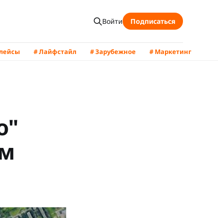
Войти
Подписаться
плейсы
# Лайфстайл
# Зарубежное
# Маркетинг
о"
ым