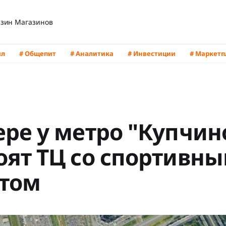
зин Магазинов
йл
# Общепит
# Аналитика
# Инвестиции
# Маркет
ере у метро "Купчин
оят ТЦ со спортивн
том