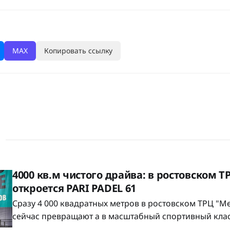
MAX
Копировать ссылку
4000 кв.м чистого драйва: в ростовском 
откроется PARI PADEL 61
Сразу 4 000 квадратных метров в ростовском ТРЦ "М
сейчас превращают а в масштабный спортивный класт
запускается крупный падел-клуб PARI PADEL 61. И ребята продумали