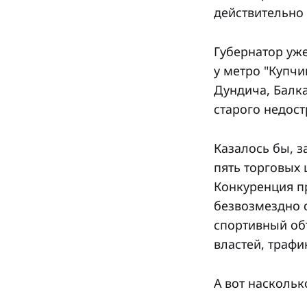
действительно
Губернатор уж
у метро "Купчи
Дундича, Балк
старого недост
Казалось бы, з
пять торговых 
Конкуренция пр
безвозмездно 
спортивный объ
властей, траф
А вот наскольк