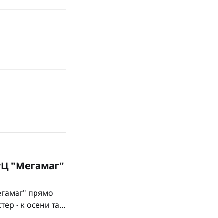
ТРЦ "Мегамаг"
егамаг" прямо
ер - к осени там