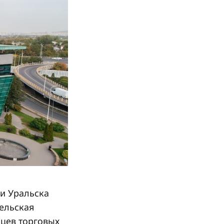
 и Уральска
ельская
ьцев торговых