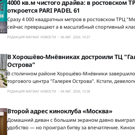
4000 кв.м чистого драйва: в ростовском 
откроется PARI PADEL 61
Сразу 4 000 квадратных метров в ростовском ТРЦ "М
сейчас превращают а в масштабный спортивный класт
запускается крупный падел-клуб PARI PADEL 61. И ребята продумали
РЕДАКЦИЯ МАГМАГ НОВОСТИ
06 АВГ. 2026, 10:37
всё для комфорта в этом спортивном пространстве: с
современных панорамных кортов, потолки от 8 метро
В Хорошёво-Мнёвниках достроили ТЦ "Га
специализированный
Острова"
В столичном районе Хорошёво-Мнёвники завершилос
торгового центра "Галерея Острова". Кстати, девело
честно уложился в рекордные, по нынешним временам
РЕДАКЦИЯ МАГМАГ НОВОСТИ
04 АВГ. 2026, 15:38
года. Общая площадь ТЦ составила 16,3 тыс. кв.м. А на кровле второго
этажа сделали огромную открытую террасу на 1,
Второй адрес киноклуба «Москва»
Домашний диван с большим экраном давно выиграл 
удобство — но проиграл битву за впечатление. Кино
ставит именно на второе: Сегодня, 1 августа бренд о