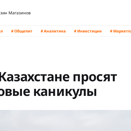
зин Магазинов
йл
# Общепит
# Аналитика
# Инвестиции
# Маркет
 Казахстане просят
овые каникулы