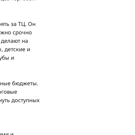
ять за ТЦ. Он
ужно срочно
 делают на
, детские и
убы и
льные бюджеты.
оговые
нуть доступных
ами и