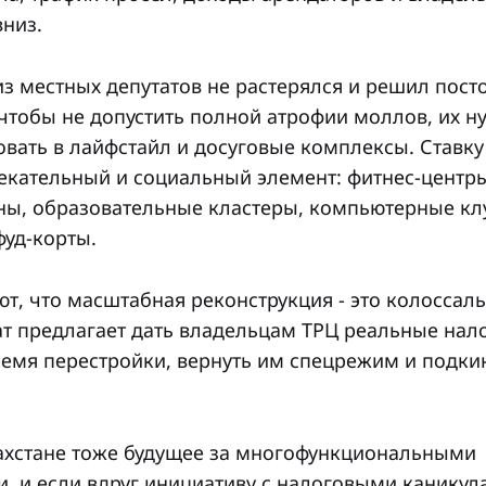
вниз.
з местных депутатов не растерялся и решил посто
 чтобы не допустить полной атрофии моллов, их н
вать в лайфстайл и досуговые комплексы. Ставку
кательный и социальный элемент: фитнес-центры
ны, образовательные кластеры, компьютерные кл
уд-корты.
ют, что масштабная реконструкция - это колосса
ат предлагает дать владельцам ТРЦ реальные нал
ремя перестройки, вернуть им спецрежим и подки
азахстане тоже будущее за многофункциональными
, и если вдруг инициативу с налоговыми каникул