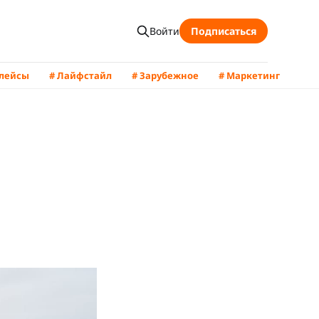
Войти
Подписаться
плейсы
# Лайфстайл
# Зарубежное
# Маркетинг