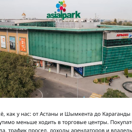
сё, как у нас: от Астаны и Шымкента до Караганды
утимо меньше ходить в торговые центры. Покупат
ла, трафик просел, доходы арендаторов и владел