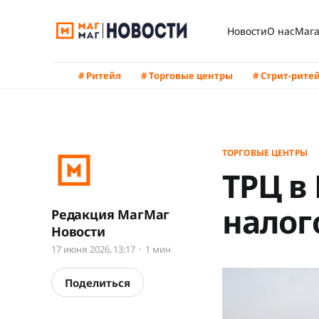
Новости
О нас
Мага
# Ритейл
# Торговые центры
# Стрит-рите
ТОРГОВЫЕ ЦЕНТРЫ
ТРЦ в
налог
Редакция МагМаг
Новости
17 июня 2026, 13:17
1 мин
Поделиться