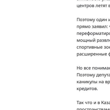
центров летят 
Поэтому один и
прямо заявил:
переформатиро
мощный развле
спортивные зо
расширенные ф
Но все понима
Поэтому депут
каникулы на в
кредитов.
Так что и в К
пространствами