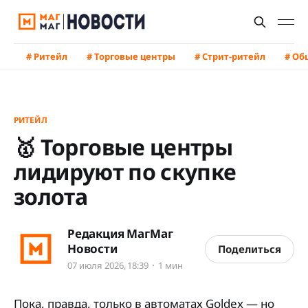
# Ритейл
# Торговые центры
# Стрит-ритейл
# Об
РИТЕЙЛ
🥇 Торговые центры
лидируют по скупке
золота
Редакция МагМаг
Новости
Поделиться
07 июля 2026, 18:39
1 мин
Пока, правда, только в автоматах Goldex — но