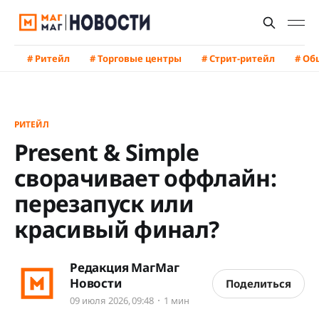
# Ритейл
# Торговые центры
# Стрит-ритейл
# Об
РИТЕЙЛ
Present & Simple
сворачивает оффлайн:
перезапуск или
красивый финал?
Редакция МагМаг
Новости
Поделиться
09 июля 2026, 09:48
1 мин