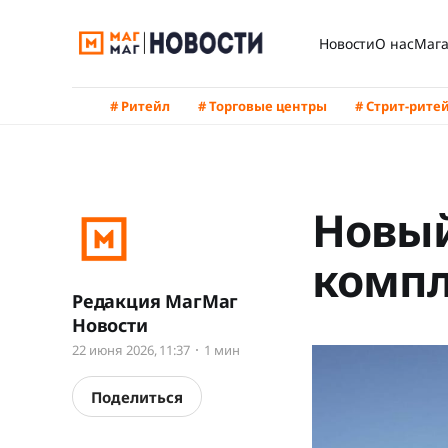
Новости
О нас
Мага
# Ритейл
# Торговые центры
# Стрит-рите
Новый
компл
Редакция МагМаг
Новости
22 июня 2026, 11:37
1 мин
Поделиться