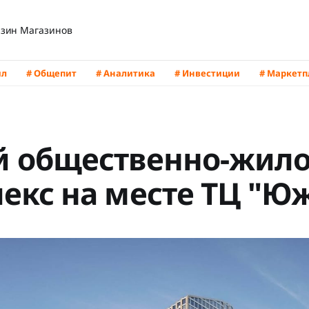
зин Магазинов
йл
# Общепит
# Аналитика
# Инвестиции
# Маркет
 общественно-жил
екс на месте ТЦ "Ю