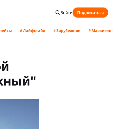
Войти
Подписаться
плейсы
# Лайфстайл
# Зарубежное
# Маркетинг
ой
жный"