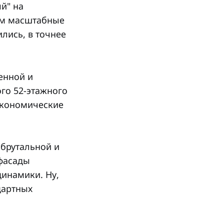
й" на
там масштабные
лись, в точнее
енной и
го 52-этажного
 экономические
 брутальной и
 фасады
инамики. Ну,
дартных