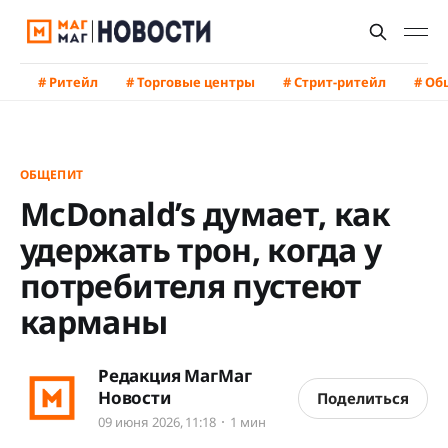
# Ритейл
# Торговые центры
# Стрит-ритейл
# Об
ОБЩЕПИТ
McDonald’s думает, как
удержать трон, когда у
потребителя пустеют
карманы
Редакция МагМаг
Новости
Поделиться
09 июня 2026, 11:18
1 мин