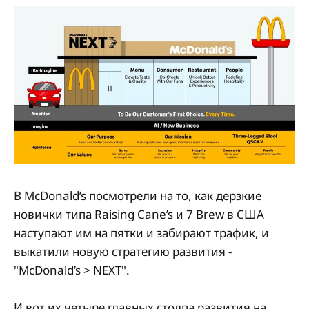
В McDonald’s посмотрели на то, как дерзкие
новички типа Raising Cane’s и 7 Brew в США
наступают им на пятки и забирают трафик, и
выкатили новую стратегию развития -
"McDonald’s > NEXT".
И вот их четыре главных столпа развития на