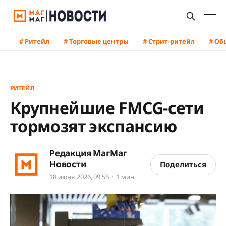
# Ритейл
# Торговые центры
# Стрит-ритейл
# Об
РИТЕЙЛ
Крупнейшие FMCG-сети
тормозят экспансию
Редакция МагМаг
Новости
Поделиться
18 июня 2026, 09:56
1 мин