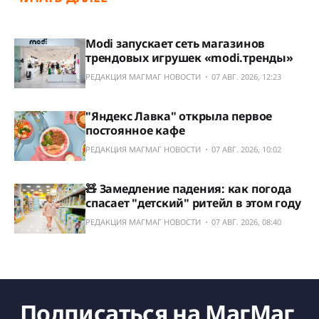
Modi запускает сеть магазинов
трендовых игрушек «modi.тренды»
РЕДАКЦИЯ МАГМАГ НОВОСТИ
07 АВГ. 2026, 12:23
"Яндекс Лавка" открыла первое
постоянное кафе
РЕДАКЦИЯ МАГМАГ НОВОСТИ
07 АВГ. 2026, 10:02
🧸 Замедление падения: как погода
спасает "детский" ритейл в этом году
РЕДАКЦИЯ МАГМАГ НОВОСТИ
07 АВГ. 2026, 08:40
Подписаться на МагМаг 