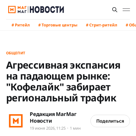
# Ритейл
# Торговые центры
# Стрит-ритейл
# Об
ОБЩЕПИТ
Агрессивная экспансия
на падающем рынке:
"Кофелайк" забирает
региональный трафик
Редакция МагМаг
Новости
Поделиться
19 июня 2026, 11:25
1 мин